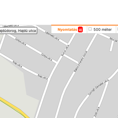
Hoppá
Nyomtatás
500 méter
új
ajdúdorog
, Hajdú utca