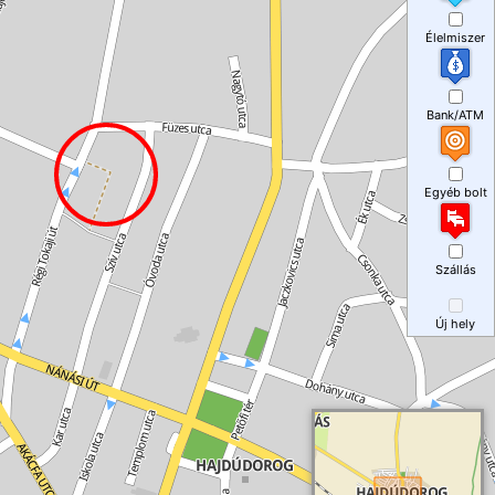
Élelmiszer
Bank/ATM
Egyéb bolt
Szállás
Új hely