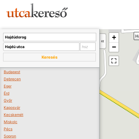
Sajnos nincs a térképen megjeleníthető bolt.
Tovább a webáruházakhoz >>
A térképet kicsinyíteni kell, hogy látszódjanak a boltok.
+
H
Boltok látszódjanak >>
−
Keresés
Budapest
Debrecen
Eger
Érd
Győr
Kaposvár
Kecskemét
Miskolc
Pécs
Sopron