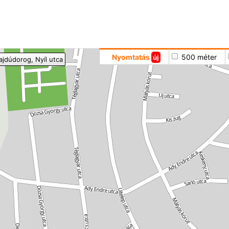
Hoppá
Nyomtatás
500 méter
új
ajdúdorog
, Nyíl utca