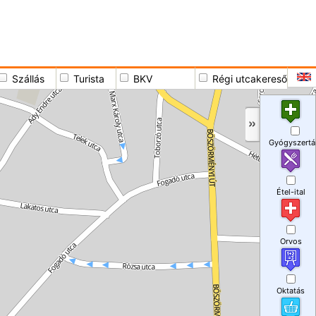
Szállás
Turista
BKV
Régi utcakereső
Gyógyszertá
Étel-ital
Orvos
Oktatás