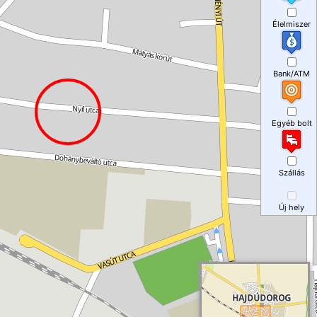
Élelmiszer
Bank/ATM
Egyéb bolt
Szállás
Új hely