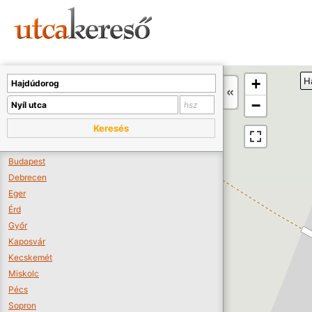
Sajnos nincs a térképen megjeleníthető bolt.
Tovább a webáruházakhoz >>
A térképet kicsinyíteni kell, hogy látszódjanak a boltok.
+
H
Boltok látszódjanak >>
−
Keresés
Budapest
Debrecen
Eger
Érd
Győr
Kaposvár
Kecskemét
Miskolc
Pécs
Sopron