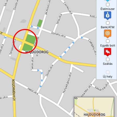
Élelmiszer
Bank/ATM
Egyéb bolt
Szállás
Új hely