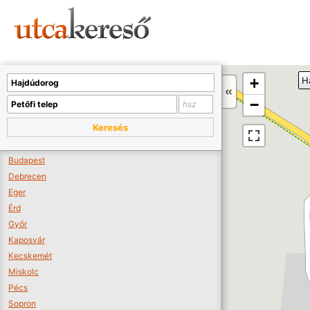
Sajnos nincs a térképen megjeleníthető bolt.
Tovább a webáruházakhoz >>
A térképet kicsinyíteni kell, hogy látszódjanak a boltok.
+
H
Boltok látszódjanak >>
−
Keresés
Budapest
Debrecen
Eger
Érd
Győr
Kaposvár
Kecskemét
Miskolc
Pécs
Sopron