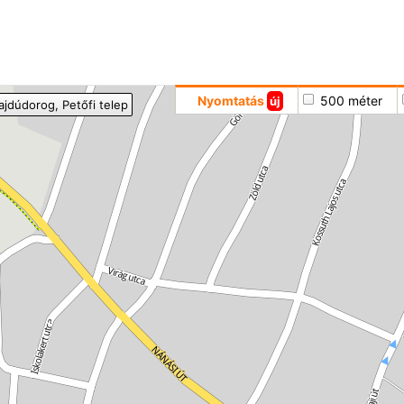
Hoppá
Nyomtatás
500 méter
új
ajdúdorog
, Petőfi telep