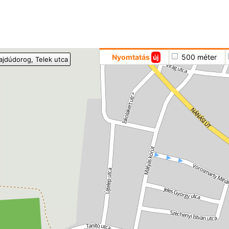
Hoppá
Nyomtatás
500 méter
új
ajdúdorog
, Telek utca