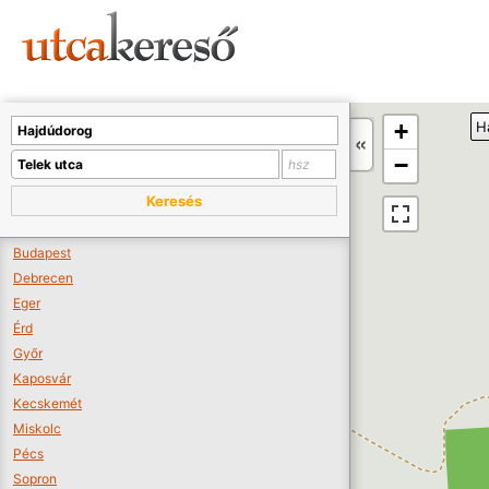
Sajnos nincs a térképen megjeleníthető bolt.
Tovább a webáruházakhoz >>
A térképet kicsinyíteni kell, hogy látszódjanak a boltok.
+
H
Boltok látszódjanak >>
−
Keresés
Budapest
Debrecen
Eger
Érd
Győr
Kaposvár
Kecskemét
Miskolc
Pécs
Sopron