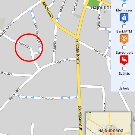
Élelmiszer
Bank/ATM
Egyéb bolt
Szállás
Új hely