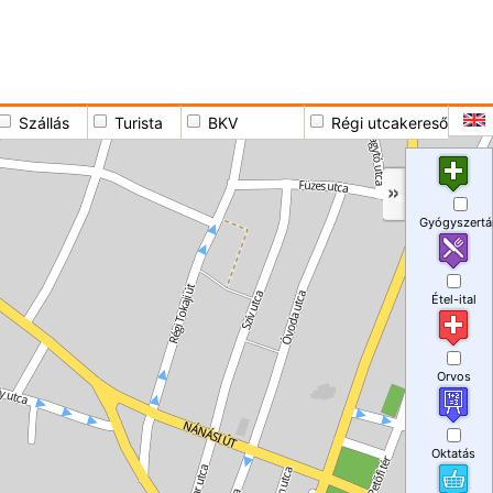
Szállás
Turista
BKV
Régi utcakereső
Gyógyszertá
Étel-ital
Orvos
Oktatás