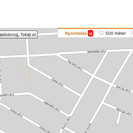
Hoppá
Nyomtatás
500 méter
új
ajdúdorog
, Tokaji út