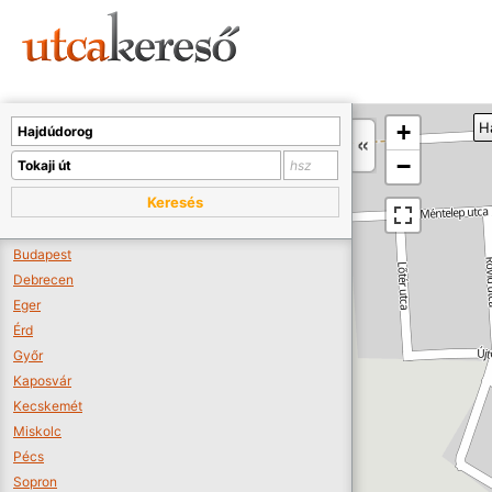
Sajnos nincs a térképen megjeleníthető bolt.
Tovább a webáruházakhoz >>
A térképet kicsinyíteni kell, hogy látszódjanak a boltok.
+
H
Boltok látszódjanak >>
−
Keresés
Budapest
Debrecen
Eger
Érd
Győr
Kaposvár
Kecskemét
Miskolc
Pécs
Sopron