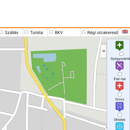
Szállás
Turista
BKV
Régi utcakereső
Gyógyszertá
Étel-ital
Orvos
Oktatás