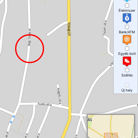
Élelmiszer
Bank/ATM
Egyéb bolt
Szállás
Új hely