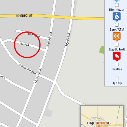
Élelmiszer
Bank/ATM
Egyéb bolt
Szállás
Új hely