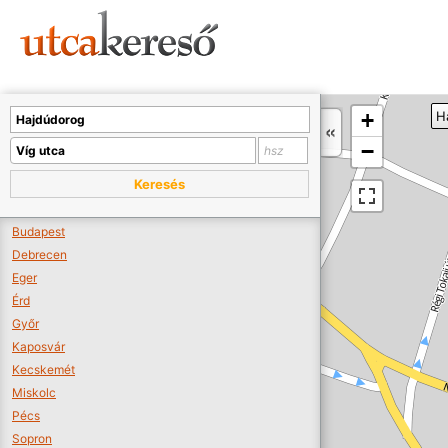
Sajnos nincs a térképen megjeleníthető bolt.
Tovább a webáruházakhoz >>
A térképet kicsinyíteni kell, hogy látszódjanak a boltok.
+
H
Boltok látszódjanak >>
−
Keresés
Budapest
Debrecen
Eger
Érd
Győr
Kaposvár
Kecskemét
Miskolc
Pécs
Sopron