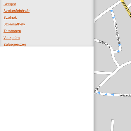
Szeged
Székesfehérvár
Szolnok
Szombathely
Tatabánya
Veszprém
Zalaegerszeg