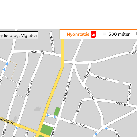
Hoppá
Nyomtatás
500 méter
új
ajdúdorog
, Víg utca