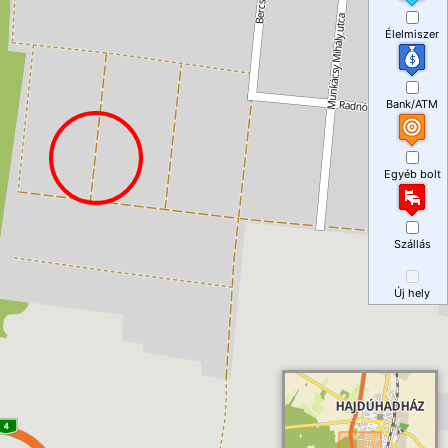
Élelmiszer
Bank/ATM
Egyéb bolt
Szállás
Új hely