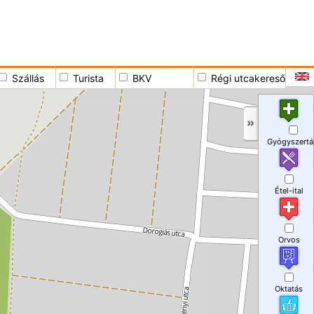
Szállás
Turista
BKV
Régi utcakereső
Gyógyszertá
Étel-ital
Orvos
Oktatás