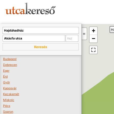
Sajnos nincs a térképen megjeleníthető bolt.
Tovább a webáruházakhoz >>
A térképet kicsinyíteni kell, hogy látszódjanak a boltok.
+
H
Boltok látszódjanak >>
−
Keresés
Budapest
Debrecen
Eger
Érd
Győr
Kaposvár
Kecskemét
Miskolc
Pécs
Sopron