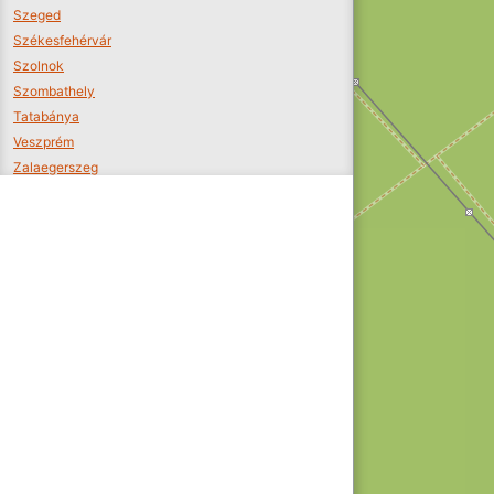
Szeged
Székesfehérvár
Szolnok
Szombathely
Tatabánya
Veszprém
Zalaegerszeg