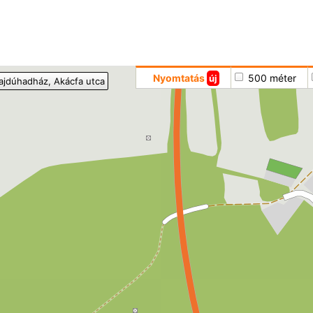
Hoppá
Nyomtatás
500 méter
új
ajdúhadház
, Akácfa utca