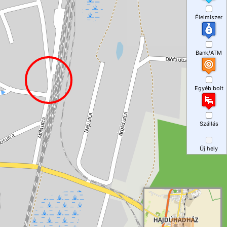
Élelmiszer
Bank/ATM
Egyéb bolt
Szállás
Új hely