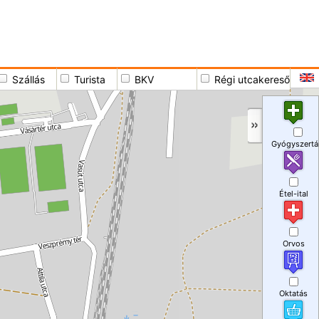
Szállás
Turista
BKV
Régi utcakereső
Gyógyszertá
Étel-ital
Orvos
Oktatás