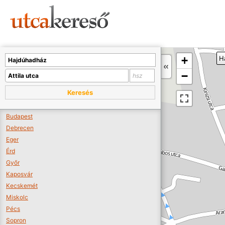
Sajnos nincs a térképen megjeleníthető bolt.
Tovább a webáruházakhoz >>
A térképet kicsinyíteni kell, hogy látszódjanak a boltok.
+
H
Boltok látszódjanak >>
−
Keresés
Budapest
Debrecen
Eger
Érd
Győr
Kaposvár
Kecskemét
Miskolc
Pécs
Sopron