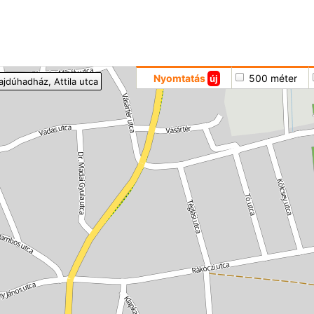
Hoppá
Nyomtatás
500 méter
új
ajdúhadház
, Attila utca