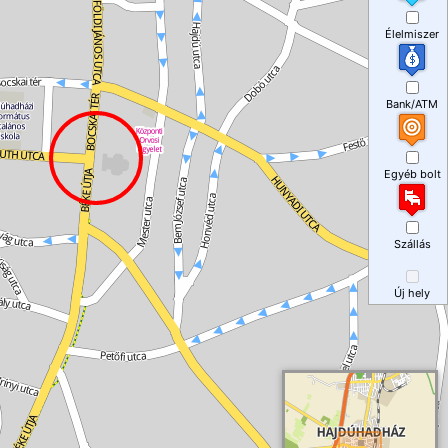
Élelmiszer
Bank/ATM
Egyéb bolt
Szállás
Új hely