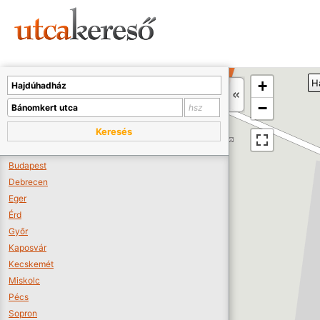
Sajnos nincs a térképen megjeleníthető bolt.
Tovább a webáruházakhoz >>
A térképet kicsinyíteni kell, hogy látszódjanak a boltok.
+
H
Boltok látszódjanak >>
−
Keresés
Budapest
Debrecen
Eger
Érd
Győr
Kaposvár
Kecskemét
Miskolc
Pécs
Sopron