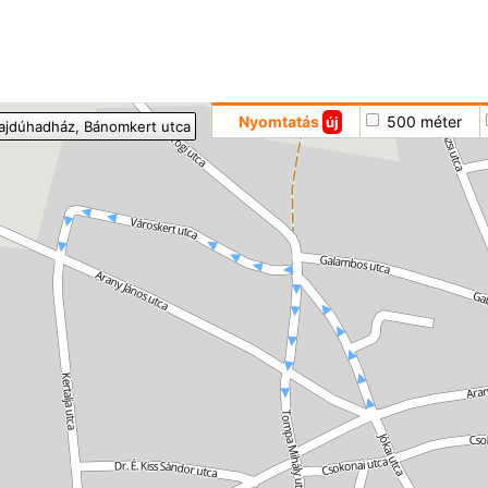
Hoppá
Nyomtatás
500 méter
új
ajdúhadház
, Bánomkert utca