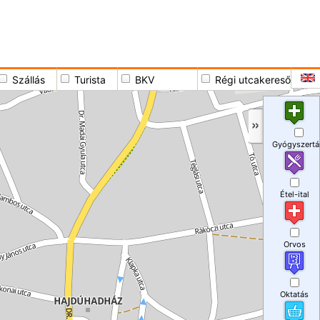
Szállás
Turista
BKV
Régi utcakereső
Gyógyszertá
Étel-ital
Orvos
Oktatás