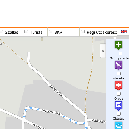
Szállás
Turista
BKV
Régi utcakereső
Gyógyszertá
Étel-ital
Orvos
Oktatás