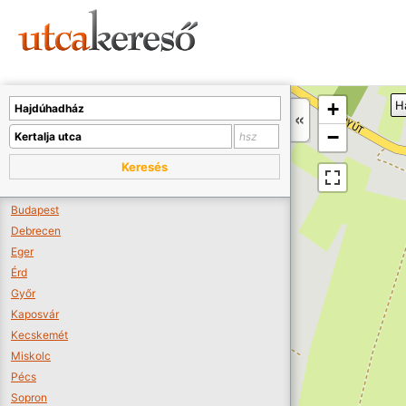
Sajnos nincs a térképen megjeleníthető bolt.
Tovább a webáruházakhoz >>
A térképet kicsinyíteni kell, hogy látszódjanak a boltok.
+
H
Boltok látszódjanak >>
−
Keresés
Budapest
Debrecen
Eger
Érd
Győr
Kaposvár
Kecskemét
Miskolc
Pécs
Sopron