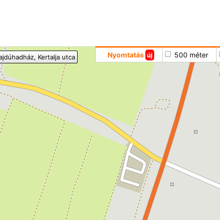
Hoppá
Nyomtatás
500 méter
új
ajdúhadház
, Kertalja utca