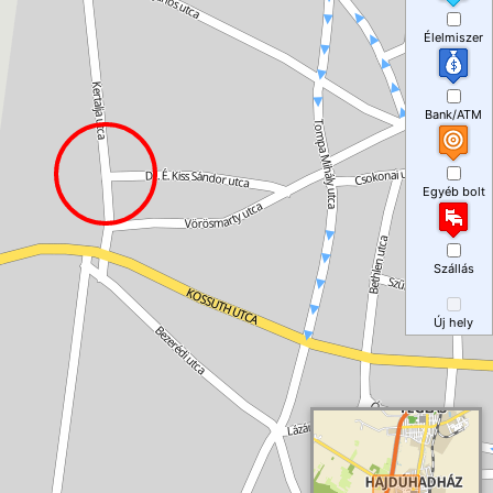
Élelmiszer
Bank/ATM
Egyéb bolt
Szállás
Új hely