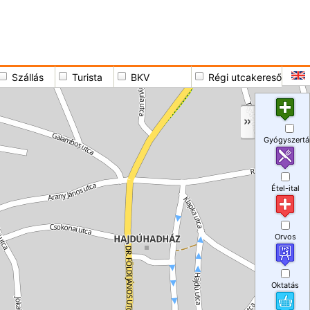
Szállás
Turista
BKV
Régi utcakereső
Gyógyszertá
Étel-ital
Orvos
Oktatás