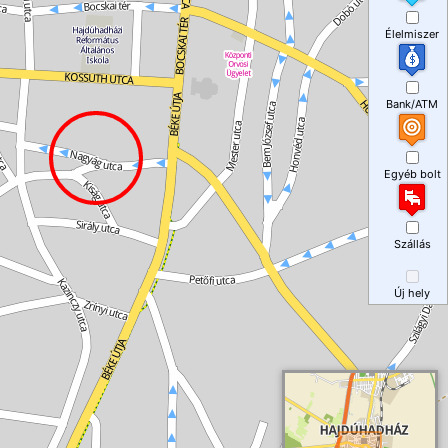
Élelmiszer
Bank/ATM
Egyéb bolt
Szállás
Új hely