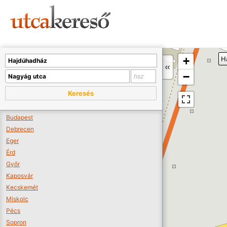
Sajnos nincs a térképen megjeleníthető bolt.
Tovább a webáruházakhoz >>
A térképet kicsinyíteni kell, hogy látszódjanak a boltok.
+
H
Boltok látszódjanak >>
−
Keresés
Budapest
Debrecen
Eger
Érd
Győr
Kaposvár
Kecskemét
Miskolc
Pécs
Sopron