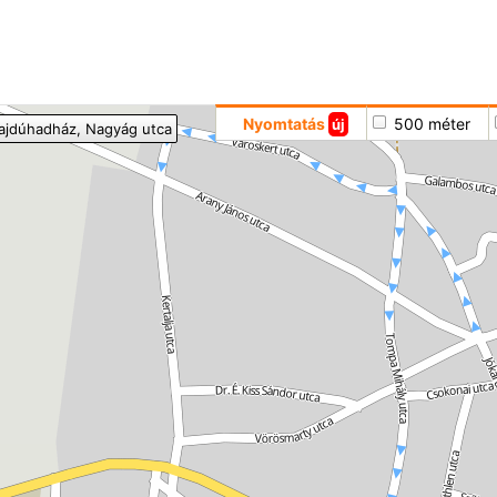
Hoppá
Nyomtatás
500 méter
új
ajdúhadház
, Nagyág utca