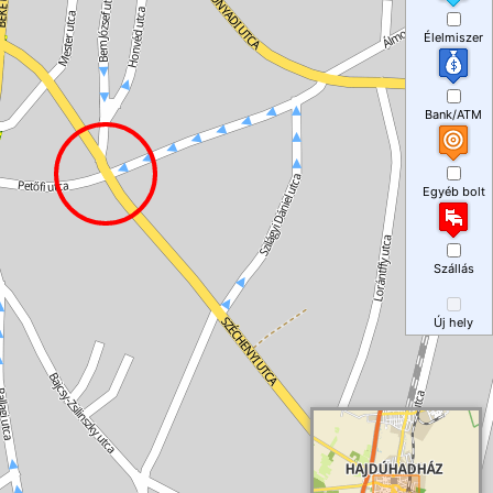
Élelmiszer
Bank/ATM
Egyéb bolt
Szállás
Új hely