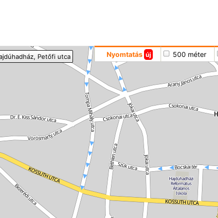
Hoppá
Nyomtatás
500 méter
új
ajdúhadház
, Petőfi utca