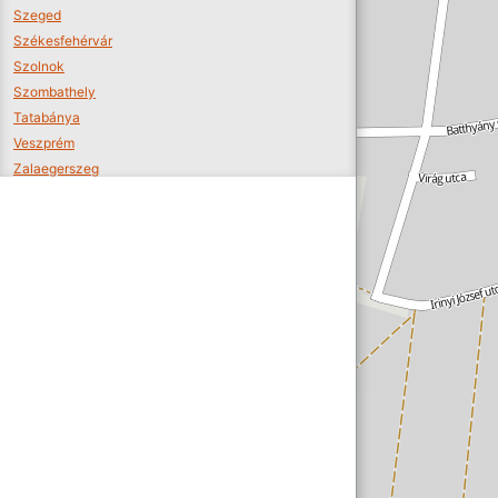
Szeged
Székesfehérvár
Szolnok
Szombathely
Tatabánya
Veszprém
Zalaegerszeg