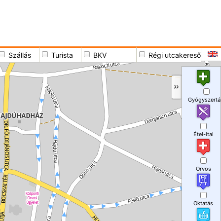
Szállás
Turista
BKV
Régi utcakereső
Gyógyszertá
Étel-ital
Orvos
Oktatás