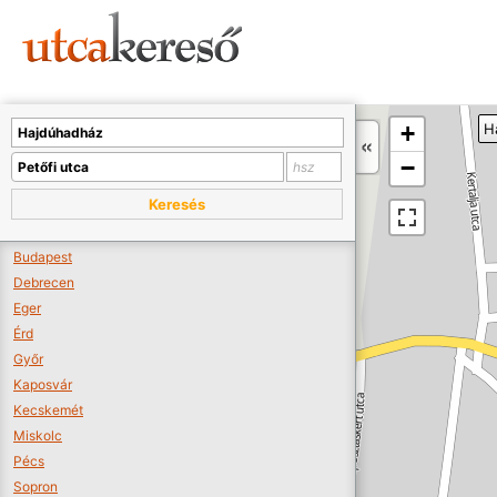
Sajnos nincs a térképen megjeleníthető bolt.
Tovább a webáruházakhoz >>
A térképet kicsinyíteni kell, hogy látszódjanak a boltok.
+
H
Boltok látszódjanak >>
−
Keresés
Budapest
Debrecen
Eger
Érd
Győr
Kaposvár
Kecskemét
Miskolc
Pécs
Sopron