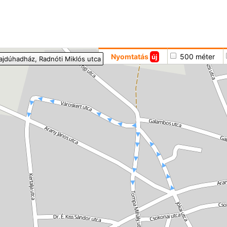
Hoppá
Nyomtatás
500 méter
új
ajdúhadház
, Radnóti Miklós utca