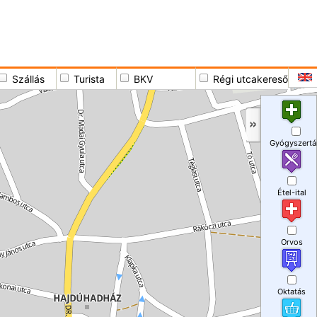
Szállás
Turista
BKV
Régi utcakereső
Gyógyszertá
Étel-ital
Orvos
Oktatás