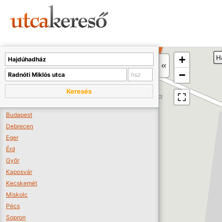
Sajnos nincs a térképen megjeleníthető bolt.
Tovább a webáruházakhoz >>
A térképet kicsinyíteni kell, hogy látszódjanak a boltok.
+
H
Boltok látszódjanak >>
−
Keresés
Budapest
Debrecen
Eger
Érd
Győr
Kaposvár
Kecskemét
Miskolc
Pécs
Sopron