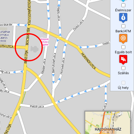
Élelmiszer
Bank/ATM
Egyéb bolt
Szállás
Új hely