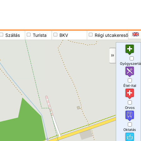
Szállás
Turista
BKV
Régi utcakereső
Gyógyszertá
Étel-ital
Orvos
Oktatás