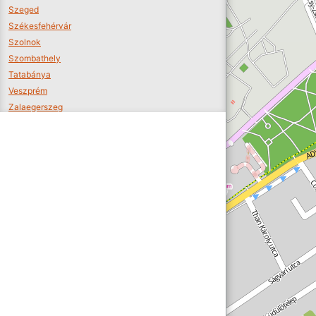
Szeged
Székesfehérvár
Szolnok
Szombathely
Tatabánya
Veszprém
Zalaegerszeg