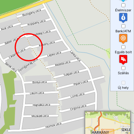
Élelmiszer
Bank/ATM
Egyéb bolt
Szállás
Új hely