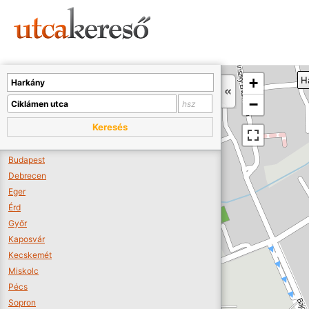
Sajnos nincs a térképen megjeleníthető bolt.
Tovább a webáruházakhoz >>
A térképet kicsinyíteni kell, hogy látszódjanak a boltok.
+
H
Boltok látszódjanak >>
−
Keresés
Budapest
Debrecen
Eger
Érd
Győr
Kaposvár
Kecskemét
Miskolc
Pécs
Sopron