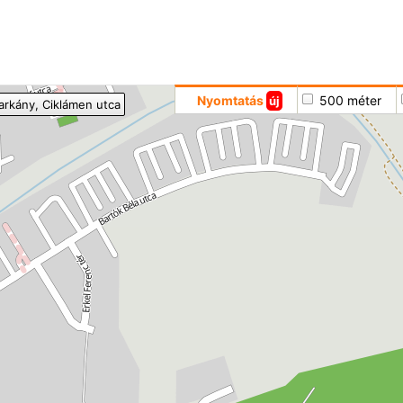
Hoppá
Nyomtatás
500 méter
új
arkány
, Ciklámen utca