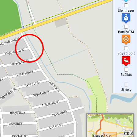
Élelmiszer
Bank/ATM
Egyéb bolt
Szállás
Új hely