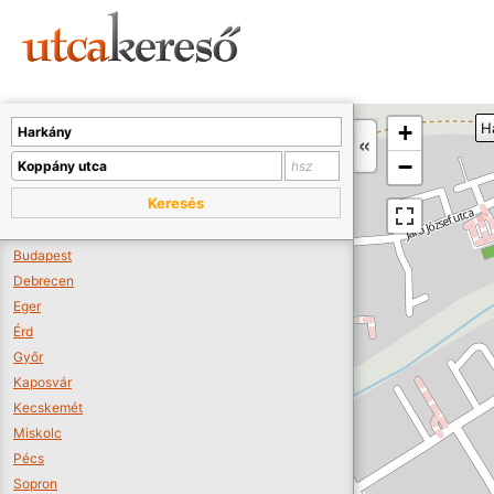
Sajnos nincs a térképen megjeleníthető bolt.
Tovább a webáruházakhoz >>
A térképet kicsinyíteni kell, hogy látszódjanak a boltok.
+
H
Boltok látszódjanak >>
−
Keresés
Budapest
Debrecen
Eger
Érd
Győr
Kaposvár
Kecskemét
Miskolc
Pécs
Sopron