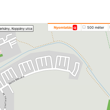
Hoppá
Nyomtatás
500 méter
új
arkány
, Koppány utca