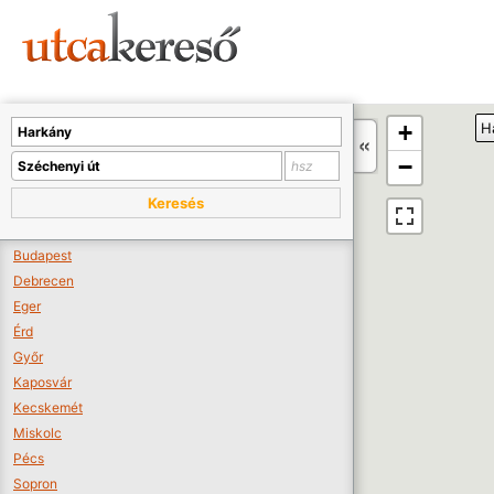
Sajnos nincs a térképen megjeleníthető bolt.
Tovább a webáruházakhoz >>
A térképet kicsinyíteni kell, hogy látszódjanak a boltok.
+
H
Boltok látszódjanak >>
−
Keresés
Budapest
Debrecen
Eger
Érd
Győr
Kaposvár
Kecskemét
Miskolc
Pécs
Sopron