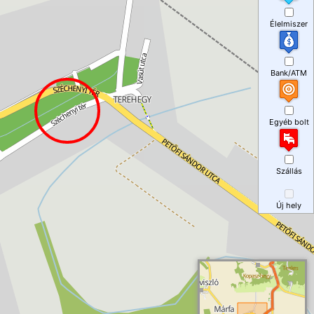
Élelmiszer
Bank/ATM
Egyéb bolt
Szállás
Új hely