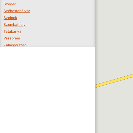
Szeged
Székesfehérvár
Szolnok
Szombathely
Tatabánya
Veszprém
Zalaegerszeg