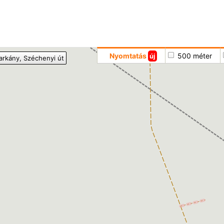
Hoppá
Nyomtatás
500 méter
új
arkány
, Széchenyi út