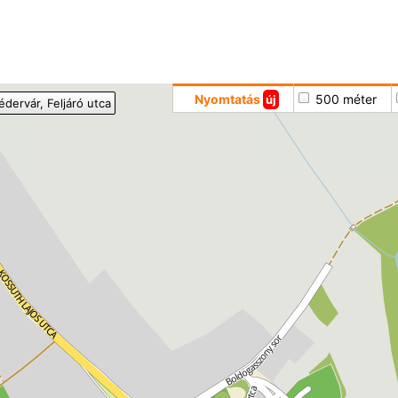
Hoppá
Nyomtatás
500 méter
új
édervár
, Feljáró utca