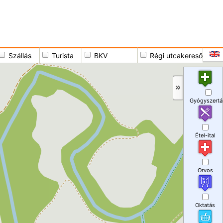
Szállás
Turista
BKV
Régi utcakereső
Gyógyszertá
Étel-ital
Orvos
Oktatás