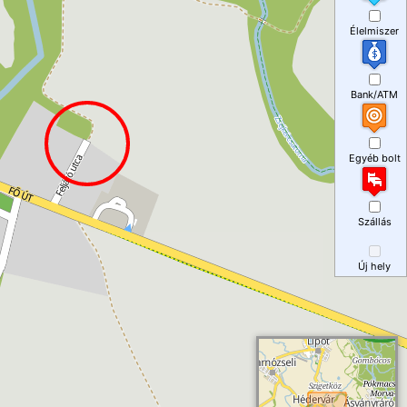
Élelmiszer
Bank/ATM
Egyéb bolt
Szállás
Új hely