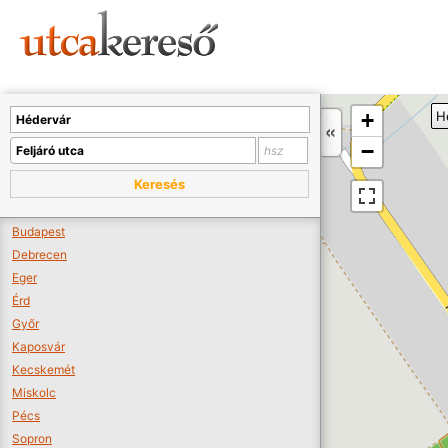
Sajnos nincs a térképen megjeleníthető bolt.
Tovább a webáruházakhoz >>
A térképet kicsinyíteni kell, hogy látszódjanak a boltok.
+
H
Boltok látszódjanak >>
−
Keresés
Budapest
Debrecen
Eger
Érd
Győr
Kaposvár
Kecskemét
Miskolc
Pécs
Sopron