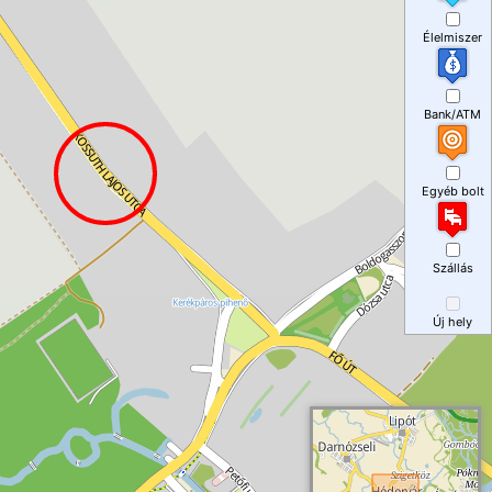
Élelmiszer
Bank/ATM
Egyéb bolt
Szállás
Új hely