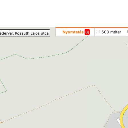
Hoppá
Nyomtatás
500 méter
új
édervár
, Kossuth Lajos utca