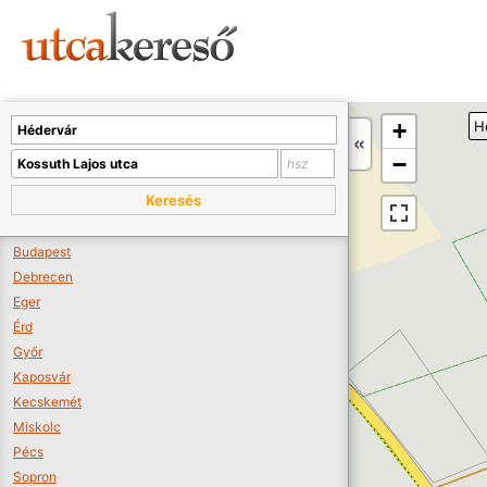
Sajnos nincs a térképen megjeleníthető bolt.
Tovább a webáruházakhoz >>
A térképet kicsinyíteni kell, hogy látszódjanak a boltok.
+
H
Boltok látszódjanak >>
−
Keresés
Budapest
Debrecen
Eger
Érd
Győr
Kaposvár
Kecskemét
Miskolc
Pécs
Sopron