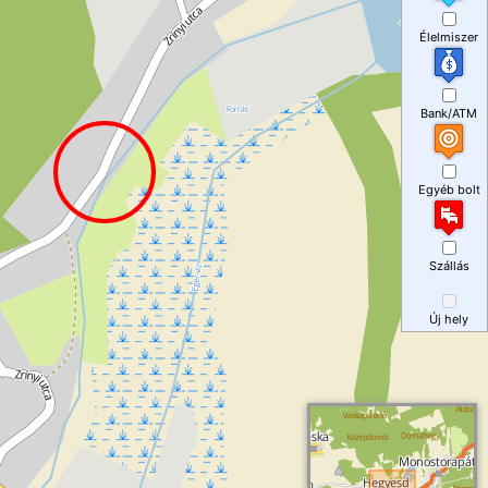
Élelmiszer
Bank/ATM
Egyéb bolt
Szállás
Új hely