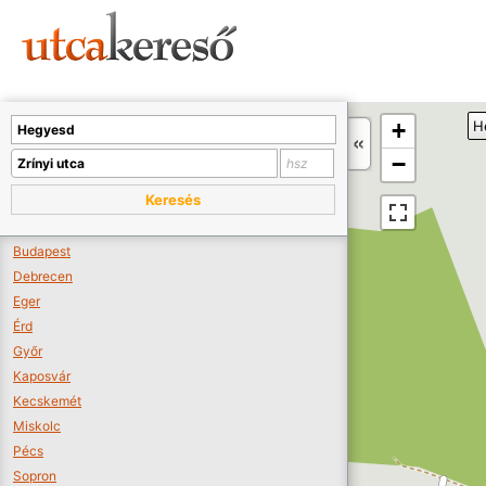
Sajnos nincs a térképen megjeleníthető bolt.
Tovább a webáruházakhoz >>
A térképet kicsinyíteni kell, hogy látszódjanak a boltok.
+
H
Boltok látszódjanak >>
−
Keresés
Budapest
Debrecen
Eger
Érd
Győr
Kaposvár
Kecskemét
Miskolc
Pécs
Sopron