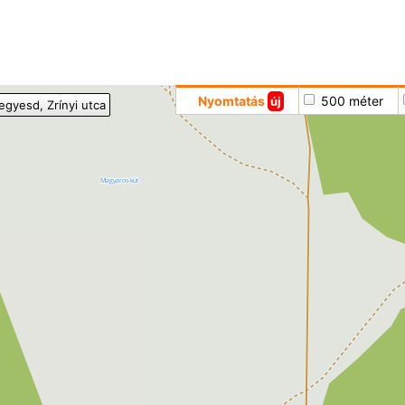
Hoppá
Nyomtatás
500 méter
új
egyesd
, Zrínyi utca