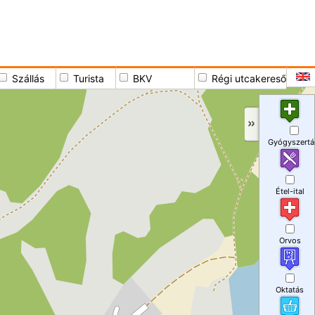
Szállás
Turista
BKV
Régi utcakereső
Gyógyszertá
Étel-ital
Orvos
Oktatás