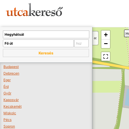
Sajnos nincs a térképen megjeleníthető bolt.
Tovább a webáruházakhoz >>
A térképet kicsinyíteni kell, hogy látszódjanak a boltok.
+
H
Boltok látszódjanak >>
−
Keresés
Budapest
Debrecen
Eger
Érd
Győr
Kaposvár
Kecskemét
Miskolc
Pécs
Sopron