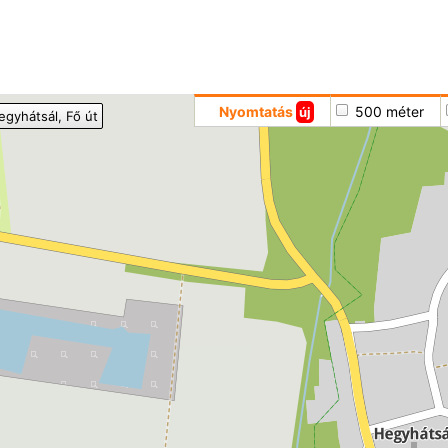
Hoppá
Nyomtatás
500 méter
új
egyhátsál
, Fő út