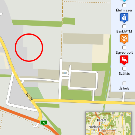
Élelmiszer
Bank/ATM
Egyéb bolt
Szállás
Új hely