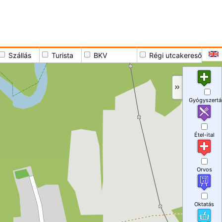
Szállás
Turista
BKV
Régi utcakereső
Gyógyszertá
Étel-ital
Orvos
Oktatás