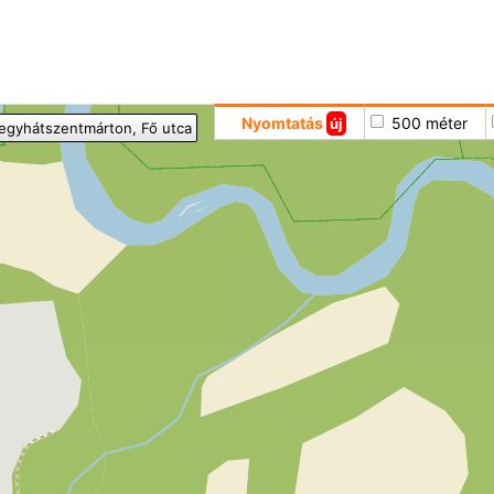
Hoppá
Nyomtatás
500 méter
új
egyhátszentmárton
, Fő utca