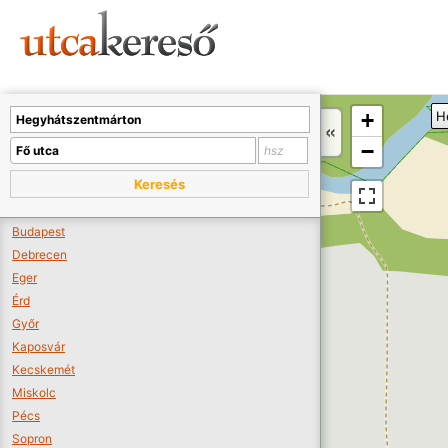
Sajnos nincs a térképen megjeleníthető bolt.
Tovább a webáruházakhoz >>
A térképet kicsinyíteni kell, hogy látszódjanak a boltok.
+
H
Boltok látszódjanak >>
−
Keresés
Budapest
Debrecen
Eger
Érd
Győr
Kaposvár
Kecskemét
Miskolc
Pécs
Sopron