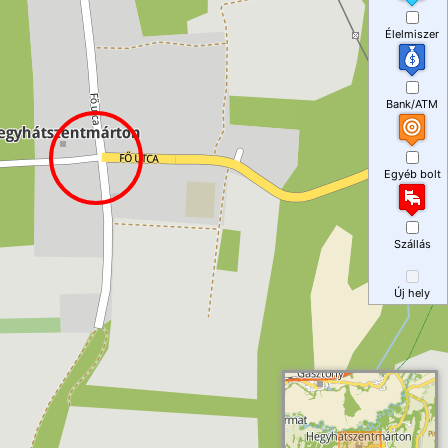
Élelmiszer
Bank/ATM
Egyéb bolt
Szállás
Új hely