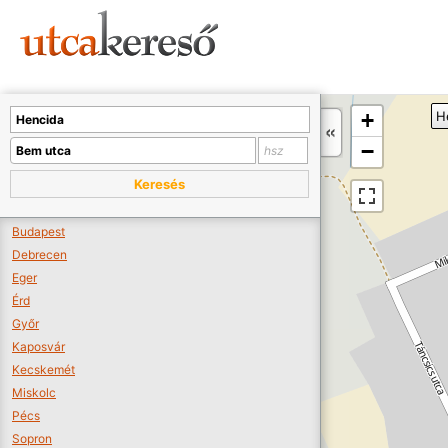
Sajnos nincs a térképen megjeleníthető bolt.
Tovább a webáruházakhoz >>
A térképet kicsinyíteni kell, hogy látszódjanak a boltok.
+
H
Boltok látszódjanak >>
−
Keresés
Budapest
Debrecen
Eger
Érd
Győr
Kaposvár
Kecskemét
Miskolc
Pécs
Sopron