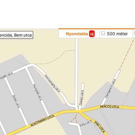
Hoppá
Nyomtatás
500 méter
új
encida
, Bem utca