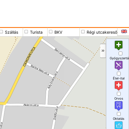
Szállás
Turista
BKV
Régi utcakereső
Gyógyszertá
Étel-ital
Orvos
Oktatás