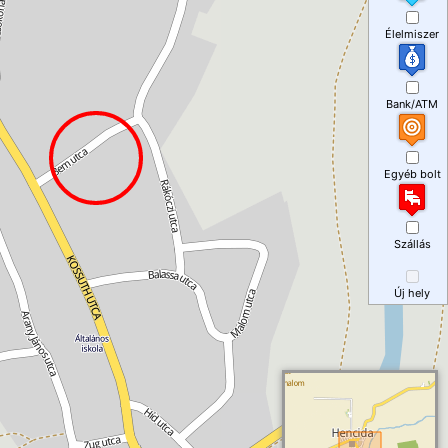
Élelmiszer
Bank/ATM
Egyéb bolt
Szállás
Új hely