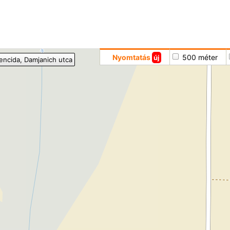
Hoppá
Nyomtatás
500 méter
új
encida
, Damjanich utca