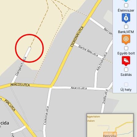
Élelmiszer
Bank/ATM
Egyéb bolt
Szállás
Új hely