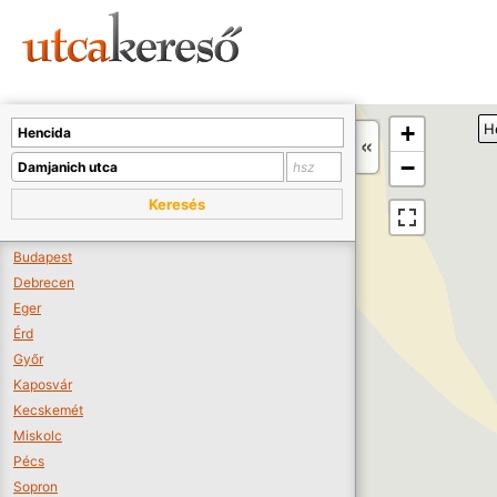
Sajnos nincs a térképen megjeleníthető bolt.
Tovább a webáruházakhoz >>
A térképet kicsinyíteni kell, hogy látszódjanak a boltok.
+
H
Boltok látszódjanak >>
−
Keresés
Budapest
Debrecen
Eger
Érd
Győr
Kaposvár
Kecskemét
Miskolc
Pécs
Sopron