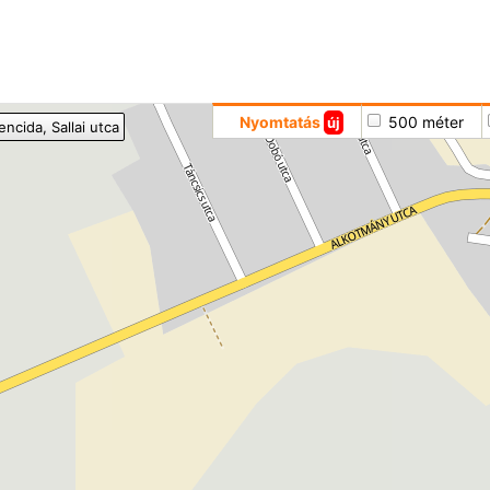
Hoppá
Nyomtatás
500 méter
új
encida
, Sallai utca