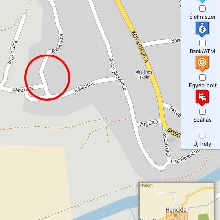
Élelmiszer
Bank/ATM
Egyéb bolt
Szállás
Új hely