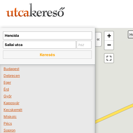
Sajnos nincs a térképen megjeleníthető bolt.
Tovább a webáruházakhoz >>
A térképet kicsinyíteni kell, hogy látszódjanak a boltok.
+
H
Boltok látszódjanak >>
−
Keresés
Budapest
Debrecen
Eger
Érd
Győr
Kaposvár
Kecskemét
Miskolc
Pécs
Sopron