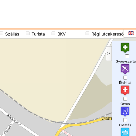
Szállás
Turista
BKV
Régi utcakereső
Gyógyszertá
Étel-ital
Orvos
Oktatás