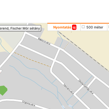
Hoppá
Nyomtatás
500 méter
új
erend
, Fischer Mór sétány