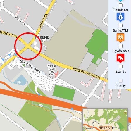
Élelmiszer
Bank/ATM
Egyéb bolt
Szállás
Új hely