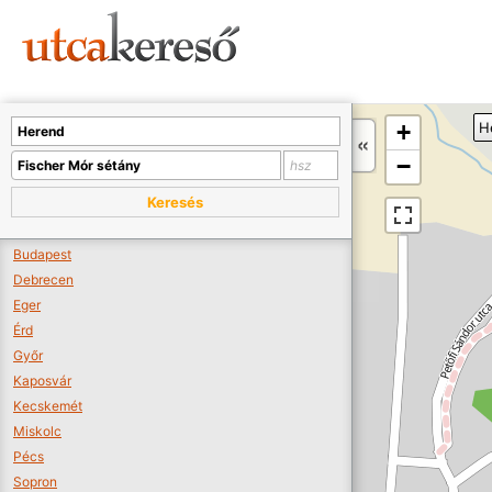
Sajnos nincs a térképen megjeleníthető bolt.
Tovább a webáruházakhoz >>
A térképet kicsinyíteni kell, hogy látszódjanak a boltok.
+
H
Boltok látszódjanak >>
−
Keresés
Budapest
Debrecen
Eger
Érd
Győr
Kaposvár
Kecskemét
Miskolc
Pécs
Sopron