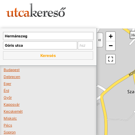
Sajnos nincs a térképen megjeleníthető bolt.
Tovább a webáruházakhoz >>
A térképet kicsinyíteni kell, hogy látszódjanak a boltok.
+
H
Boltok látszódjanak >>
−
Keresés
Budapest
Debrecen
Eger
Érd
Győr
Kaposvár
Kecskemét
Miskolc
Pécs
Sopron