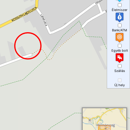
Élelmiszer
Bank/ATM
Egyéb bolt
Szállás
Új hely