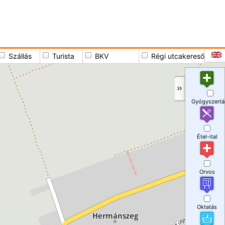
Szállás
Turista
BKV
Régi utcakereső
Gyógyszertá
Étel-ital
Orvos
Oktatás