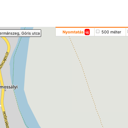
Hoppá
Nyomtatás
500 méter
új
ermánszeg
, Góris utca