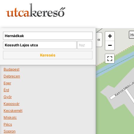
Sajnos nincs a térképen megjeleníthető bolt.
Tovább a webáruházakhoz >>
A térképet kicsinyíteni kell, hogy látszódjanak a boltok.
+
H
Boltok látszódjanak >>
−
Keresés
Budapest
Debrecen
Eger
Érd
Győr
Kaposvár
Kecskemét
Miskolc
Pécs
Sopron