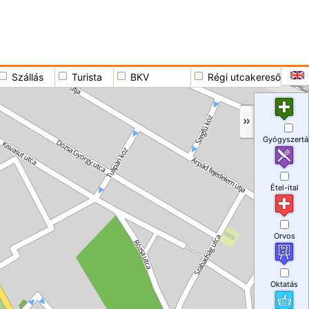
Szállás
Turista
BKV
Régi utcakereső
Gyógyszertá
Étel-ital
Orvos
Oktatás