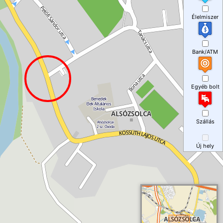
Élelmiszer
Bank/ATM
Egyéb bolt
Szállás
Új hely