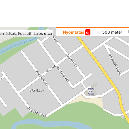
Hoppá
Nyomtatás
500 méter
új
ernádkak
, Kossuth Lajos utca