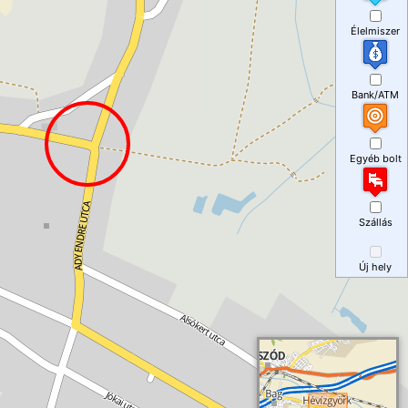
Élelmiszer
Bank/ATM
Egyéb bolt
Szállás
Új hely