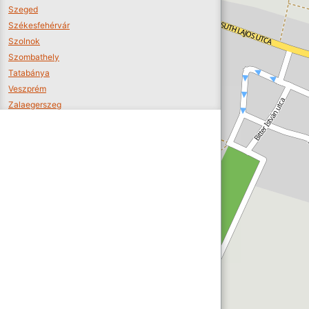
Szeged
Székesfehérvár
Szolnok
Szombathely
Tatabánya
Veszprém
Zalaegerszeg