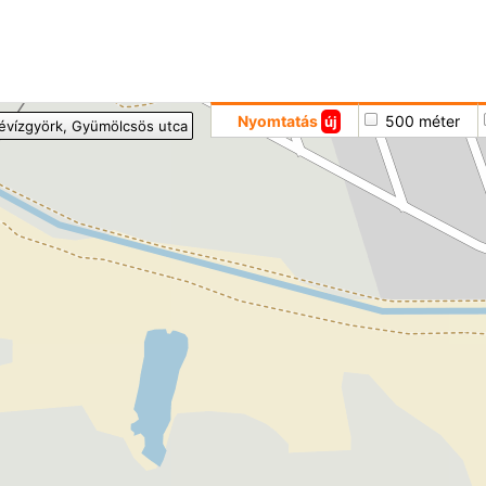
Hoppá
Nyomtatás
500 méter
új
évízgyörk
, Gyümölcsös utca