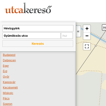
Sajnos nincs a térképen megjeleníthető bolt.
Tovább a webáruházakhoz >>
A térképet kicsinyíteni kell, hogy látszódjanak a boltok.
+
H
Boltok látszódjanak >>
−
Keresés
Budapest
Debrecen
Eger
Érd
Győr
Kaposvár
Kecskemét
Miskolc
Pécs
Sopron