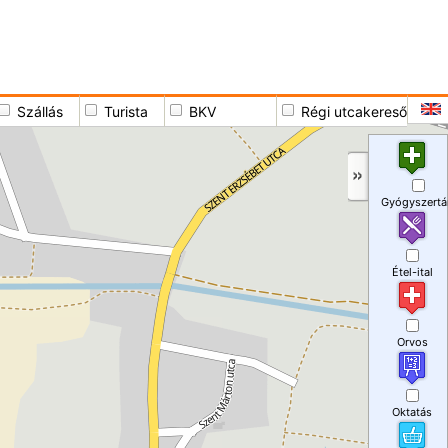
Szállás
Turista
BKV
Régi utcakereső
Gyógyszertá
Étel-ital
Orvos
Oktatás