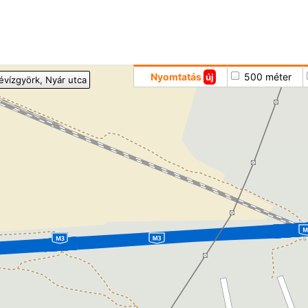
Hoppá
Nyomtatás
500 méter
új
évízgyörk
, Nyár utca