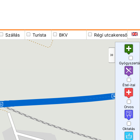
Szállás
Turista
BKV
Régi utcakereső
Gyógyszertá
Étel-ital
Orvos
Oktatás