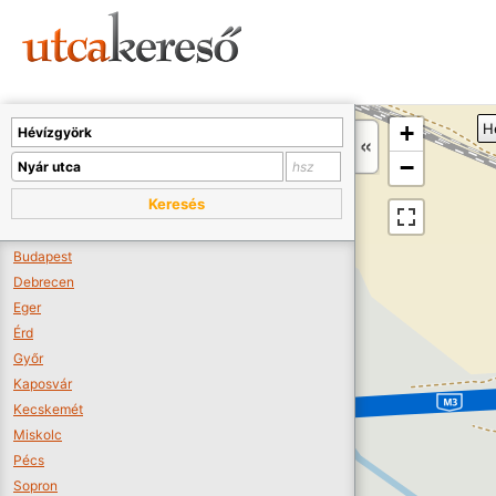
Sajnos nincs a térképen megjeleníthető bolt.
Tovább a webáruházakhoz >>
A térképet kicsinyíteni kell, hogy látszódjanak a boltok.
+
H
Boltok látszódjanak >>
−
Keresés
Budapest
Debrecen
Eger
Érd
Győr
Kaposvár
Kecskemét
Miskolc
Pécs
Sopron