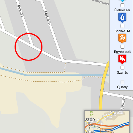
Élelmiszer
Bank/ATM
Egyéb bolt
Szállás
Új hely