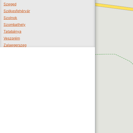
Szeged
Székesfehérvár
Szolnok
Szombathely
Tatabánya
Veszprém
Zalaegerszeg