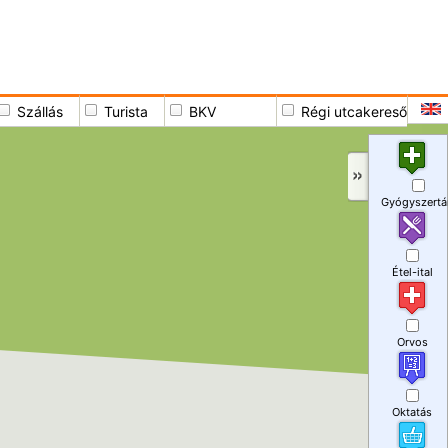
Szállás
Turista
BKV
Régi utcakereső
Gyógyszertá
Étel-ital
Orvos
Oktatás