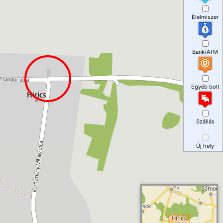
Élelmiszer
Bank/ATM
Egyéb bolt
Szállás
Új hely