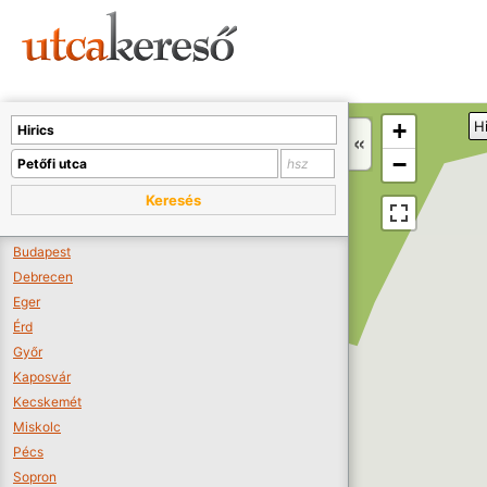
Sajnos nincs a térképen megjeleníthető bolt.
Tovább a webáruházakhoz >>
A térképet kicsinyíteni kell, hogy látszódjanak a boltok.
+
Hi
Boltok látszódjanak >>
−
Keresés
Budapest
Debrecen
Eger
Érd
Győr
Kaposvár
Kecskemét
Miskolc
Pécs
Sopron