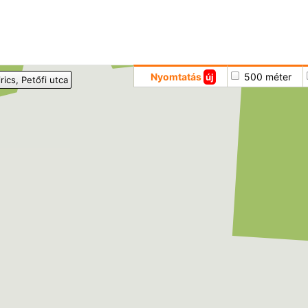
Hoppá
Nyomtatás
500 méter
új
rics
, Petőfi utca