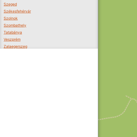
Szeged
Székesfehérvár
Szolnok
Szombathely
Tatabánya
Veszprém
Zalaegerszeg