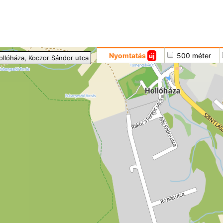
Hoppá
Nyomtatás
500 méter
új
ollóháza
, Koczor Sándor utca