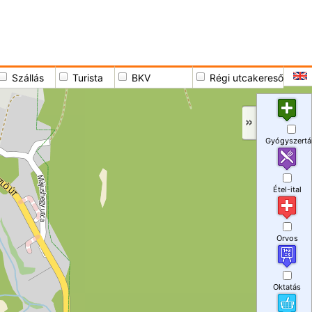
Szállás
Turista
BKV
Régi utcakereső
Gyógyszertá
Étel-ital
Orvos
Oktatás