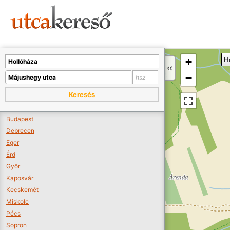
Sajnos nincs a térképen megjeleníthető bolt.
Tovább a webáruházakhoz >>
A térképet kicsinyíteni kell, hogy látszódjanak a boltok.
+
H
Boltok látszódjanak >>
−
Keresés
Budapest
Debrecen
Eger
Érd
Győr
Kaposvár
Kecskemét
Miskolc
Pécs
Sopron