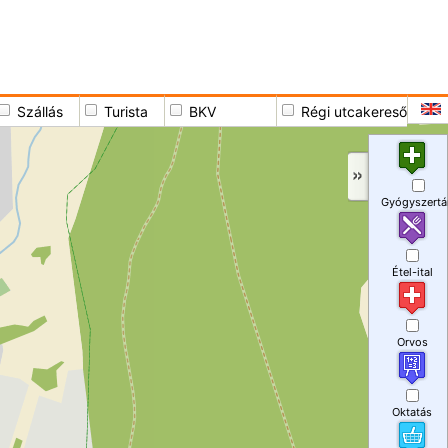
Szállás
Turista
BKV
Régi utcakereső
Gyógyszertá
Étel-ital
Orvos
Oktatás