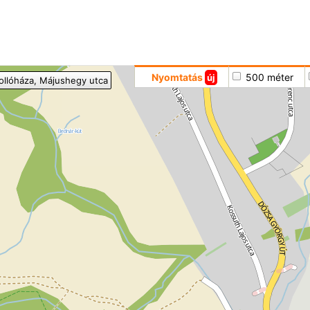
Hoppá
Nyomtatás
500 méter
új
ollóháza
, Májushegy utca