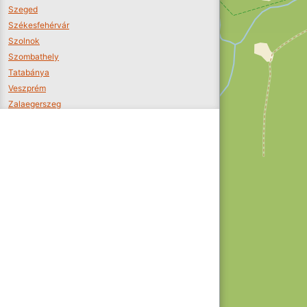
Szeged
Székesfehérvár
Szolnok
Szombathely
Tatabánya
Veszprém
Zalaegerszeg