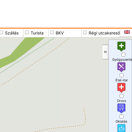
Szállás
Turista
BKV
Régi utcakereső
Gyógyszertá
Étel-ital
Orvos
Oktatás