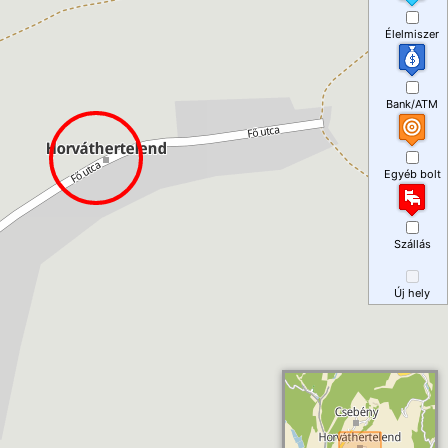
Élelmiszer
Bank/ATM
Egyéb bolt
Szállás
Új hely