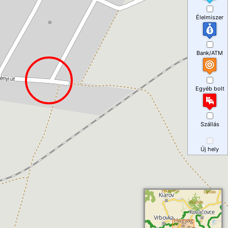
Élelmiszer
Bank/ATM
Egyéb bolt
Szállás
Új hely