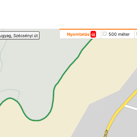
Hoppá
Nyomtatás
500 méter
új
ugyag
, Szécsényi út