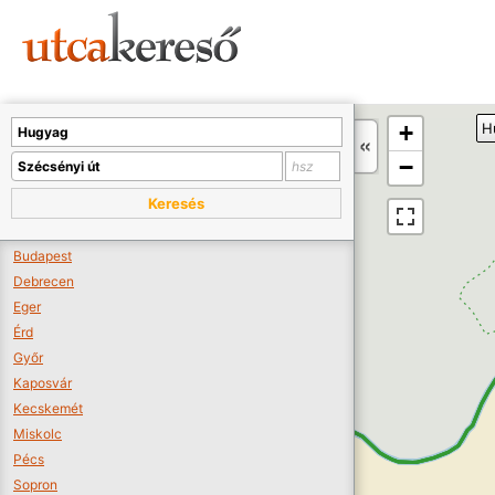
Sajnos nincs a térképen megjeleníthető bolt.
Tovább a webáruházakhoz >>
A térképet kicsinyíteni kell, hogy látszódjanak a boltok.
+
H
Boltok látszódjanak >>
−
Keresés
Budapest
Debrecen
Eger
Érd
Győr
Kaposvár
Kecskemét
Miskolc
Pécs
Sopron