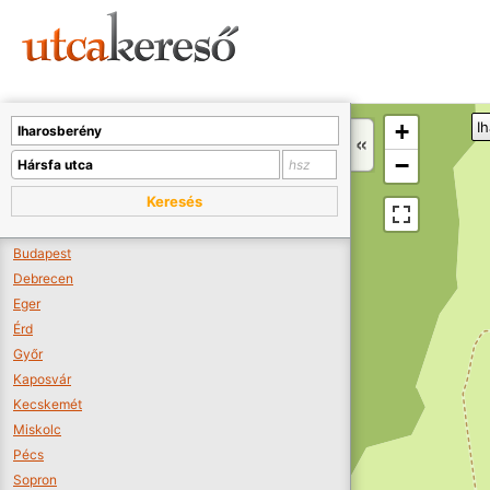
Sajnos nincs a térképen megjeleníthető bolt.
Tovább a webáruházakhoz >>
A térképet kicsinyíteni kell, hogy látszódjanak a boltok.
+
I
Boltok látszódjanak >>
−
Keresés
Budapest
Debrecen
Eger
Érd
Győr
Kaposvár
Kecskemét
Miskolc
Pécs
Sopron