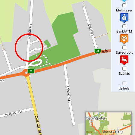
Élelmiszer
Bank/ATM
Egyéb bolt
Szállás
Új hely