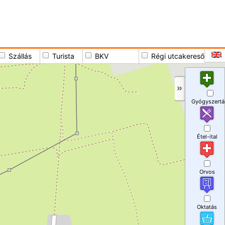
Szállás
Turista
BKV
Régi utcakereső
Gyógyszertá
Étel-ital
Orvos
Oktatás