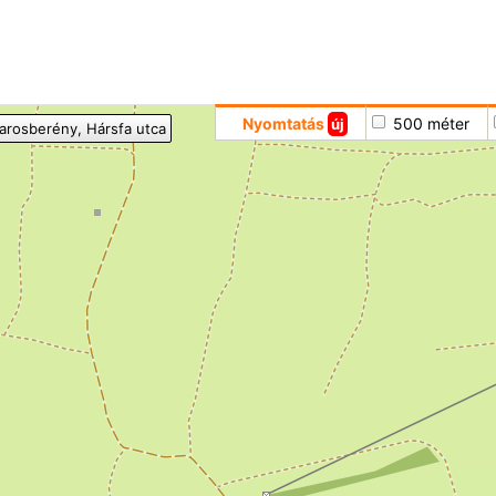
Hoppá
Nyomtatás
500 méter
új
harosberény
, Hársfa utca