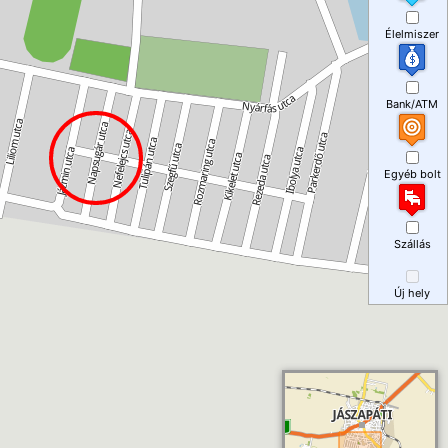
Élelmiszer
Bank/ATM
Egyéb bolt
Szállás
Új hely