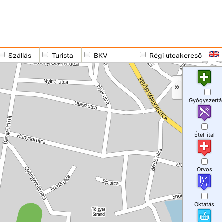
Szállás
Turista
BKV
Régi utcakereső
Gyógyszertá
Étel-ital
Orvos
Oktatás