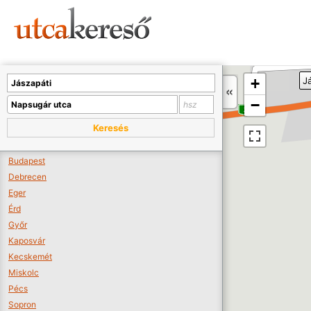
Sajnos nincs a térképen megjeleníthető bolt.
Tovább a webáruházakhoz >>
A térképet kicsinyíteni kell, hogy látszódjanak a boltok.
+
J
Boltok látszódjanak >>
−
Keresés
Budapest
Debrecen
Eger
Érd
Győr
Kaposvár
Kecskemét
Miskolc
Pécs
Sopron