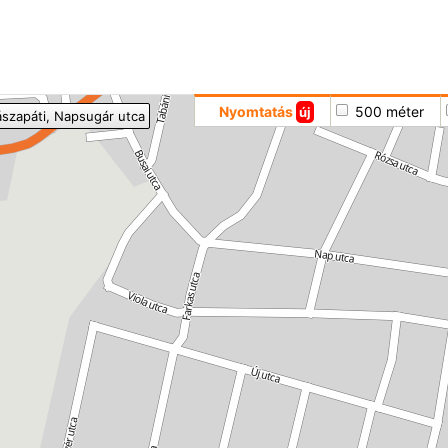
Hoppá
Nyomtatás
500 méter
új
ászapáti
, Napsugár utca