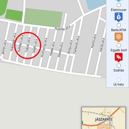
Élelmiszer
Bank/ATM
Egyéb bolt
Szállás
Új hely