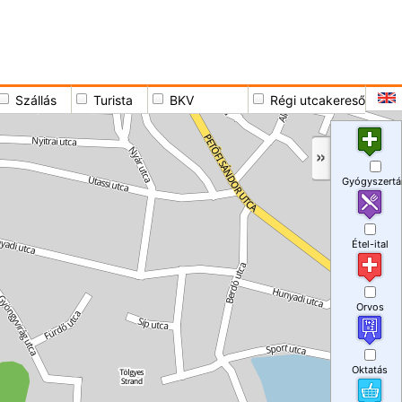
Szállás
Turista
BKV
Régi utcakereső
Gyógyszertá
Étel-ital
Orvos
Oktatás