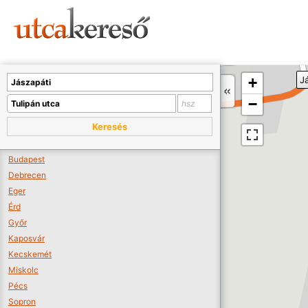
Sajnos nincs a térképen megjeleníthető bolt.
Tovább a webáruházakhoz >>
A térképet kicsinyíteni kell, hogy látszódjanak a boltok.
+
J
Boltok látszódjanak >>
−
Keresés
Budapest
Debrecen
Eger
Érd
Győr
Kaposvár
Kecskemét
Miskolc
Pécs
Sopron