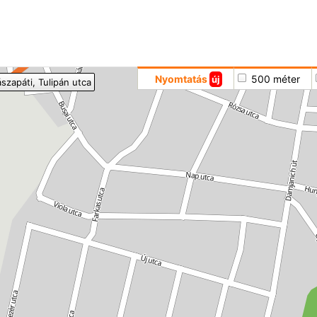
Hoppá
Nyomtatás
500 méter
új
ászapáti
, Tulipán utca