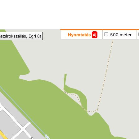
Hoppá
Nyomtatás
500 méter
új
ászárokszállás
, Egri út