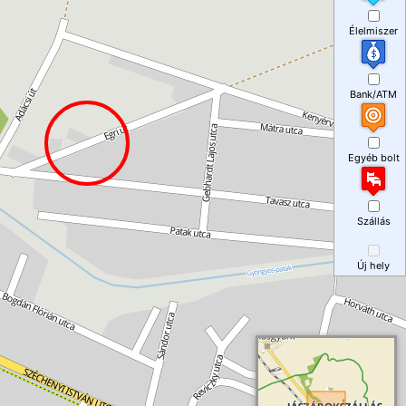
Élelmiszer
Bank/ATM
Egyéb bolt
Szállás
Új hely