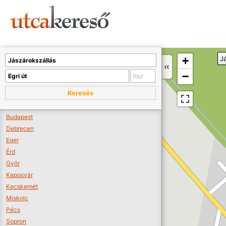
Sajnos nincs a térképen megjeleníthető bolt.
Tovább a webáruházakhoz >>
A térképet kicsinyíteni kell, hogy látszódjanak a boltok.
+
J
Boltok látszódjanak >>
−
Keresés
Budapest
Debrecen
Eger
Érd
Győr
Kaposvár
Kecskemét
Miskolc
Pécs
Sopron