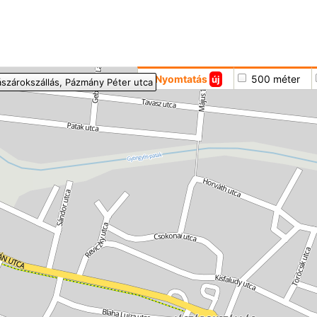
Hoppá
Nyomtatás
500 méter
új
ászárokszállás
, Pázmány Péter utca