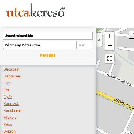
Sajnos nincs a térképen megjeleníthető bolt.
Tovább a webáruházakhoz >>
A térképet kicsinyíteni kell, hogy látszódjanak a boltok.
+
J
Boltok látszódjanak >>
−
Keresés
Budapest
Debrecen
Eger
Érd
Győr
Kaposvár
Kecskemét
Miskolc
Pécs
Sopron