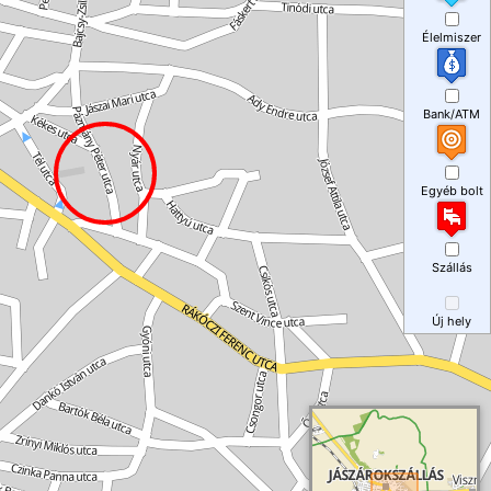
Élelmiszer
Bank/ATM
Egyéb bolt
Szállás
Új hely