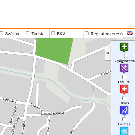
Szállás
Turista
BKV
Régi utcakereső
Gyógyszertá
Étel-ital
Orvos
Oktatás