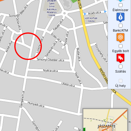
Élelmiszer
Bank/ATM
Egyéb bolt
Szállás
Új hely