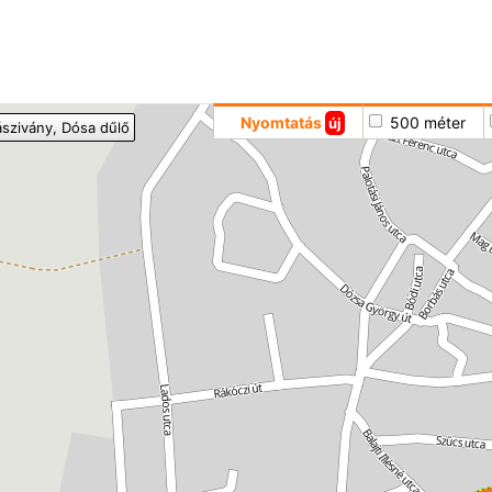
Hoppá
Nyomtatás
500 méter
új
ászivány
, Dósa dűlő