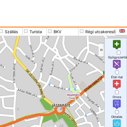
Szállás
Turista
BKV
Régi utcakereső
Gyógyszertá
Étel-ital
Orvos
Oktatás