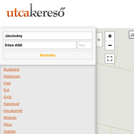
Sajnos nincs a térképen megjeleníthető bolt.
Tovább a webáruházakhoz >>
A térképet kicsinyíteni kell, hogy látszódjanak a boltok.
+
J
Boltok látszódjanak >>
−
Keresés
Budapest
Debrecen
Eger
Érd
Győr
Kaposvár
Kecskemét
Miskolc
Pécs
Sopron