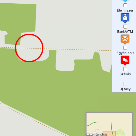
Élelmiszer
Bank/ATM
Egyéb bolt
Szállás
Új hely