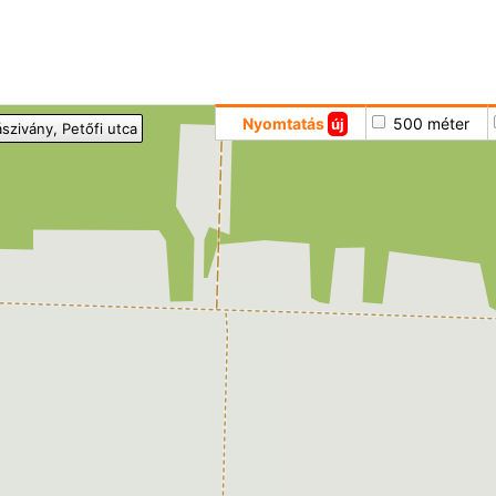
Hoppá
Nyomtatás
500 méter
új
ászivány
, Petőfi utca