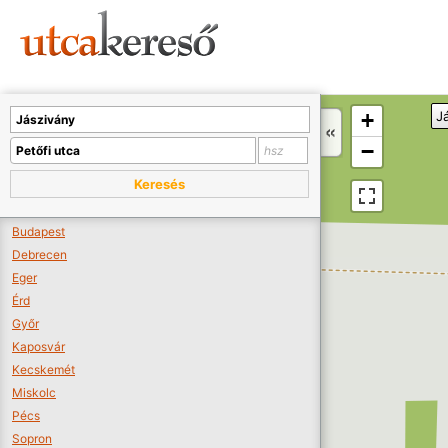
Sajnos nincs a térképen megjeleníthető bolt.
Tovább a webáruházakhoz >>
A térképet kicsinyíteni kell, hogy látszódjanak a boltok.
+
J
Boltok látszódjanak >>
−
Keresés
Budapest
Debrecen
Eger
Érd
Győr
Kaposvár
Kecskemét
Miskolc
Pécs
Sopron