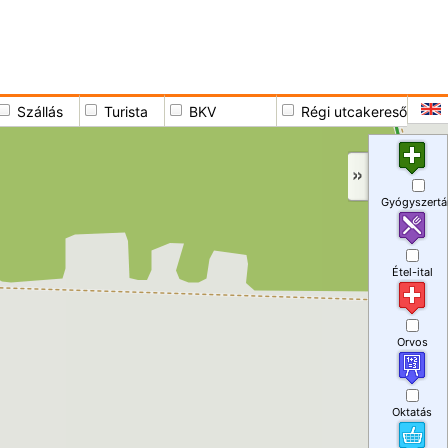
Szállás
Turista
BKV
Régi utcakereső
Gyógyszertá
Étel-ital
Orvos
Oktatás