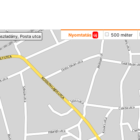
Hoppá
Nyomtatás
500 méter
új
ászladány
, Posta utca