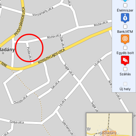
Élelmiszer
Bank/ATM
Egyéb bolt
Szállás
Új hely