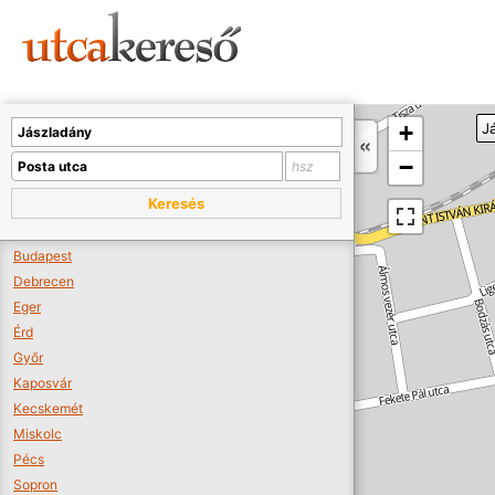
Sajnos nincs a térképen megjeleníthető bolt.
Tovább a webáruházakhoz >>
A térképet kicsinyíteni kell, hogy látszódjanak a boltok.
+
J
Boltok látszódjanak >>
−
Keresés
Budapest
Debrecen
Eger
Érd
Győr
Kaposvár
Kecskemét
Miskolc
Pécs
Sopron