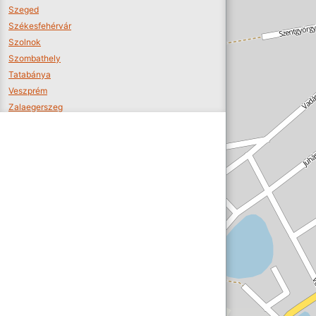
Szeged
Székesfehérvár
Szolnok
Szombathely
Tatabánya
Veszprém
Zalaegerszeg