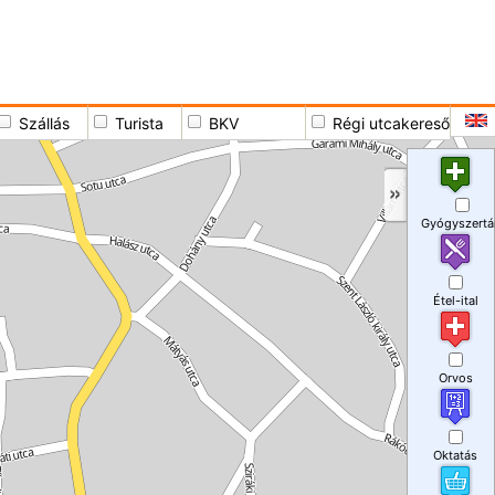
Szállás
Turista
BKV
Régi utcakereső
Gyógyszertá
Étel-ital
Orvos
Oktatás