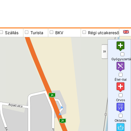
Szállás
Turista
BKV
Régi utcakereső
Gyógyszertá
Étel-ital
Orvos
Oktatás