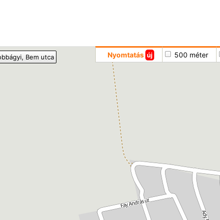
Hoppá
Nyomtatás
500 méter
új
obbágyi
, Bem utca