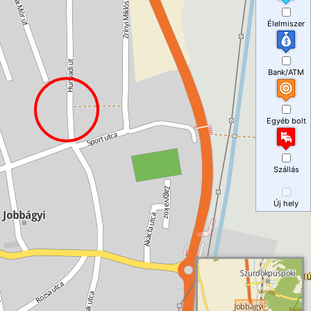
Élelmiszer
Bank/ATM
Egyéb bolt
Szállás
Új hely