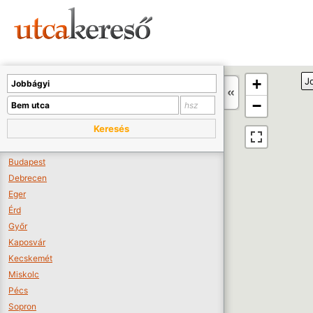
Sajnos nincs a térképen megjeleníthető bolt.
Tovább a webáruházakhoz >>
A térképet kicsinyíteni kell, hogy látszódjanak a boltok.
+
J
Boltok látszódjanak >>
−
Keresés
Budapest
Debrecen
Eger
Érd
Győr
Kaposvár
Kecskemét
Miskolc
Pécs
Sopron