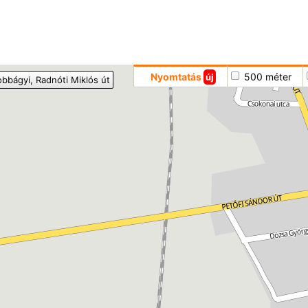
Hoppá
Nyomtatás
500 méter
új
obbágyi
, Radnóti Miklós út