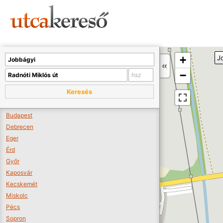
Sajnos nincs a térképen megjeleníthető bolt.
Tovább a webáruházakhoz >>
A térképet kicsinyíteni kell, hogy látszódjanak a boltok.
+
J
Boltok látszódjanak >>
−
Keresés
Budapest
Debrecen
Eger
Érd
Győr
Kaposvár
Kecskemét
Miskolc
Pécs
Sopron