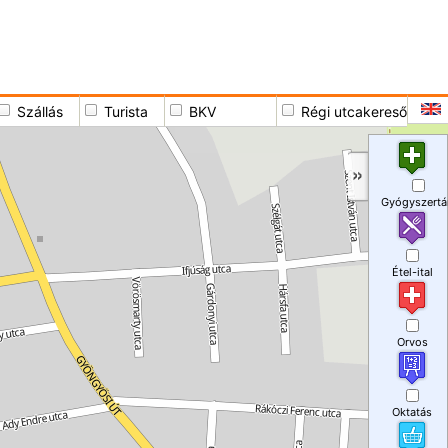
Szállás
Turista
BKV
Régi utcakereső
Gyógyszertá
Étel-ital
Orvos
Oktatás