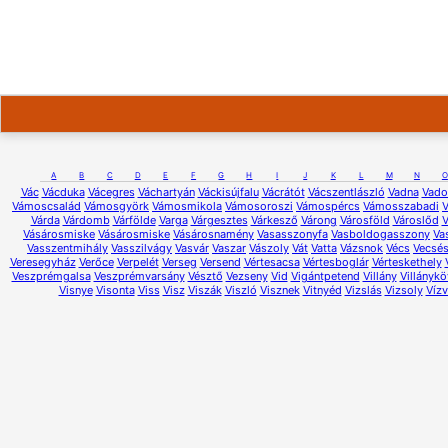
A
B
C
D
E
F
G
H
I
J
K
L
M
N
O
Vác
Vácduka
Vácegres
Váchartyán
Váckisújfalu
Vácrátót
Vácszentlászló
Vadna
Vado
Vámoscsalád
Vámosgyörk
Vámosmikola
Vámosoroszi
Vámospércs
Vámosszabadi
V
Várda
Várdomb
Várfölde
Varga
Várgesztes
Várkesző
Várong
Városföld
Városlőd
V
Vásárosmiske
Vásárosmiske
Vásárosnamény
Vasasszonyfa
Vasboldogasszony
Va
Vasszentmihály
Vasszilvágy
Vasvár
Vaszar
Vászoly
Vát
Vatta
Vázsnok
Vécs
Vecsé
Veresegyház
Verőce
Verpelét
Verseg
Versend
Vértesacsa
Vértesboglár
Vérteskethely
Veszprémgalsa
Veszprémvarsány
Vésztő
Vezseny
Vid
Vigántpetend
Villány
Villányk
Visnye
Visonta
Viss
Visz
Viszák
Viszló
Visznek
Vitnyéd
Vizslás
Vizsoly
Vízv