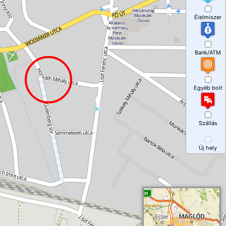
Élelmiszer
Bank/ATM
Egyéb bolt
Szállás
Új hely