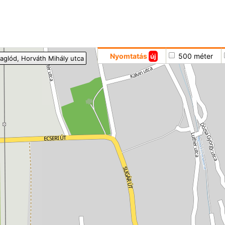
Hoppá
Nyomtatás
500 méter
új
aglód
, Horváth Mihály utca