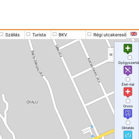
Szállás
Turista
BKV
Régi utcakereső
Gyógyszertá
Étel-ital
Orvos
Oktatás