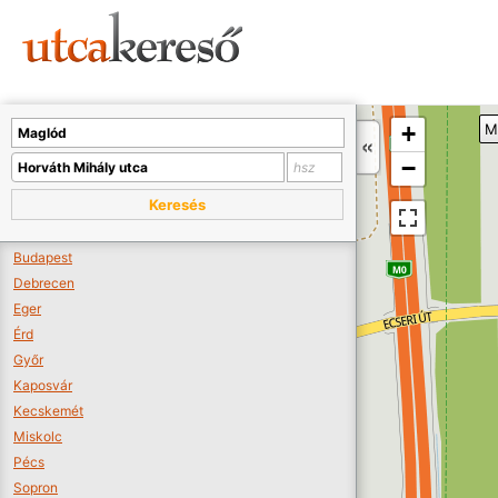
Sajnos nincs a térképen megjeleníthető bolt.
Tovább a webáruházakhoz >>
A térképet kicsinyíteni kell, hogy látszódjanak a boltok.
+
M
Boltok látszódjanak >>
−
Keresés
Budapest
Debrecen
Eger
Érd
Győr
Kaposvár
Kecskemét
Miskolc
Pécs
Sopron