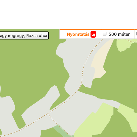
Hoppá
Nyomtatás
500 méter
új
agyaregregy
, Rózsa utca