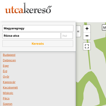
Sajnos nincs a térképen megjeleníthető bolt.
Tovább a webáruházakhoz >>
A térképet kicsinyíteni kell, hogy látszódjanak a boltok.
+
M
Boltok látszódjanak >>
−
Keresés
Budapest
Debrecen
Eger
Érd
Győr
Kaposvár
Kecskemét
Miskolc
Pécs
Sopron