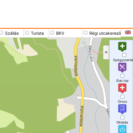
Szállás
Turista
BKV
Régi utcakereső
Gyógyszertá
Étel-ital
Orvos
Oktatás