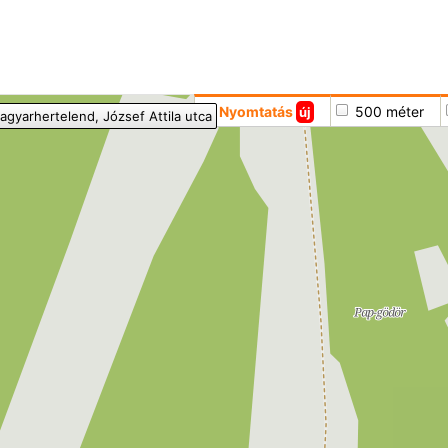
Hoppá
Nyomtatás
500 méter
új
agyarhertelend
, József Attila utca