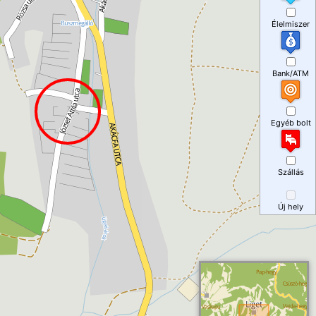
Élelmiszer
Bank/ATM
Egyéb bolt
Szállás
Új hely