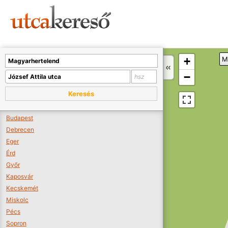
Sajnos nincs a térképen megjeleníthető bolt.
Tovább a webáruházakhoz >>
A térképet kicsinyíteni kell, hogy látszódjanak a boltok.
+
M
Boltok látszódjanak >>
−
Keresés
Budapest
Debrecen
Eger
Érd
Győr
Kaposvár
Kecskemét
Miskolc
Pécs
Sopron