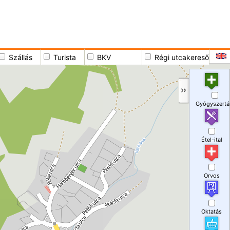
Szállás
Turista
BKV
Régi utcakereső
Gyógyszertá
Étel-ital
Orvos
Oktatás