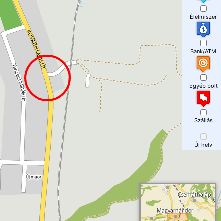
Élelmiszer
Bank/ATM
Egyéb bolt
Szállás
Új hely