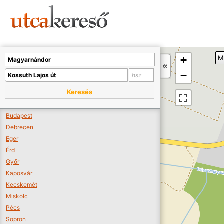
Sajnos nincs a térképen megjeleníthető bolt.
Tovább a webáruházakhoz >>
A térképet kicsinyíteni kell, hogy látszódjanak a boltok.
+
M
Boltok látszódjanak >>
−
Keresés
Budapest
Debrecen
Eger
Érd
Győr
Kaposvár
Kecskemét
Miskolc
Pécs
Sopron