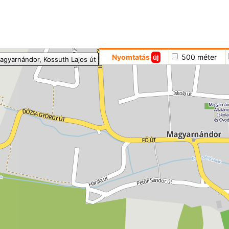
Hoppá
Nyomtatás
500 méter
új
agyarnándor
, Kossuth Lajos út