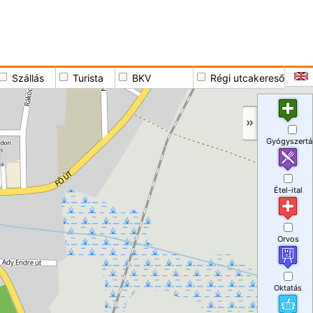
Szállás
Turista
BKV
Régi utcakereső
Gyógyszertá
Étel-ital
Orvos
Oktatás