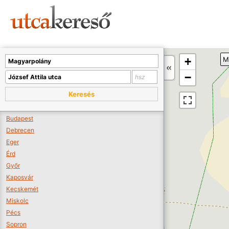
Sajnos nincs a térképen megjeleníthető bolt.
Tovább a webáruházakhoz >>
A térképet kicsinyíteni kell, hogy látszódjanak a boltok.
+
M
Boltok látszódjanak >>
−
Keresés
Budapest
Debrecen
Eger
Érd
Győr
Kaposvár
Kecskemét
Miskolc
Pécs
Sopron