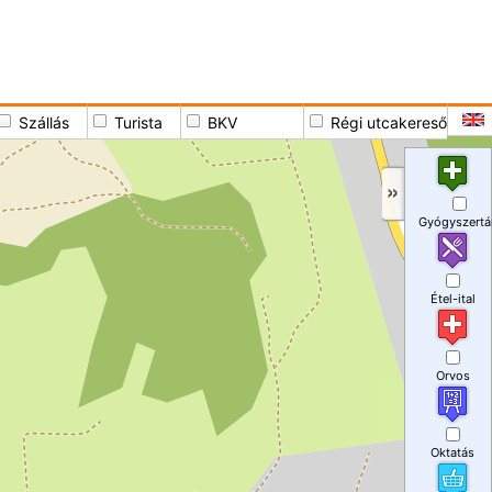
Szállás
Turista
BKV
Régi utcakereső
Gyógyszertá
Étel-ital
Orvos
Oktatás