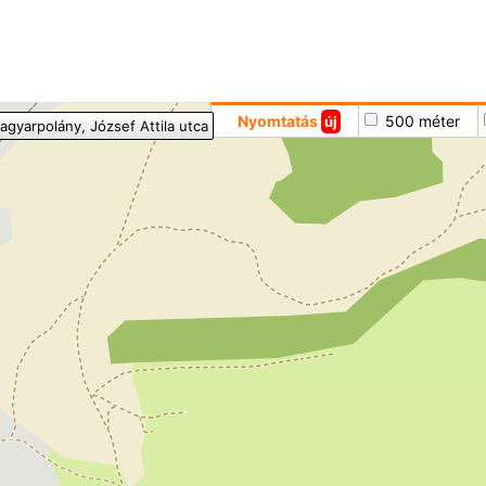
Hoppá
Nyomtatás
500 méter
új
agyarpolány
, József Attila utca