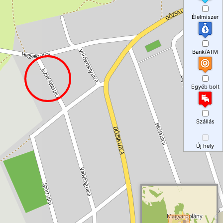
Élelmiszer
Bank/ATM
Egyéb bolt
Szállás
Új hely